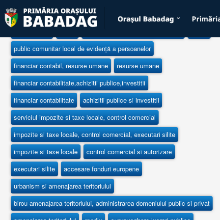
Organizare
Organigrama
juridic
urbanism si amenajarea teritoriului
mediu
public comunitar local de evidență a persoanelor
financiar contabil, resurse umane
resurse umane
financiar contabilitate,achizitii publice,investitii
financiar contabilitate
achizitii publice si investitii
serviciul impozite si taxe locale, control comercial
impozite si taxe locale, control comercial, executari silite
impozite si taxe locale
control comercial si autorizare
executari silite
accesare fonduri europene
urbanism si amenajarea teritoriului
birou amenajarea teritoriului, administrarea domeniului public si privat