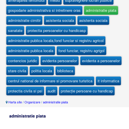
amenajarea teritoriului
mediu
supraveghere lucrari publice
gospodarie administrativa si intretinere oras
administratie piata
administratie cimitir
asistenta sociala
asistenta sociala
sanatate
protectia persoanelor cu handicasp
administratie publica locala,fond funciar si registru agricol
administratie publica locala
fond funciar, registru agrigol
contencios juridic
evidenta persoanelor
evidenta a persoanelor
stare civila
politia locala
biblioteca
centrul national de informare si promovare turistica
it informatica
protectia civila si psi
audit
protecție persoane cu handicap
Harta site
/
Organizare
/
administratie piata
administratie piata